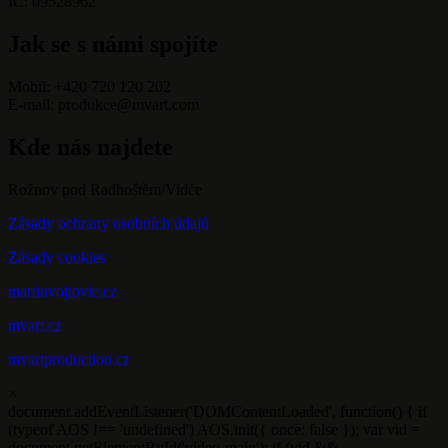
IČ: 09528962
Jak se s námi spojíte
Mobil: +420 720 120 202
E-mail: produkce@mvart.com
Kde nás najdete
Rožnov pod Radhoštěm/Vidče
Zásady ochrany osobních údajů
Zásady cookies
martinvojtovic.cz
mvart.cz
mvartproduction.cz
×
document.addEventListener('DOMContentLoaded', function() { if
(typeof AOS !== 'undefined') AOS.init({ once: false }); var vid =
document.getElementById('video-main'); if (vid &&