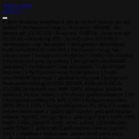
Skip to content
MVart.cz
/* Reset Bootstrap proměnných zpět na výchozí hodnoty pro tuto
stránku */ #webyroznov-wrap { --bs-primary: #0d6efd; --bs-
primary-rgb: 13,110,253; --bs-success: #198754; --bs-success-rgb:
25,135,84; --bs-body-bg: #fff; --bs-body-color: #212529; }
#webyroznov-wrap .btn-primary { background-color:#0d6efd;
border-color:#0d6efd; color:#fff; } #webyroznov-wrap .btn-
primary:hover { background-color:#0b5ed7; border-color:#0a58ca;
} #webyroznov-wrap .bg-primary { background-color:#0d6efd
!important; } #webyroznov-wrap .text-primary { color:#0d6efd
!important; } #webyroznov-wrap .border-primary { border-
color:#0d6efd !important; } .gradient-background { background:
linear-gradient(40deg, #97436f, #f15268, #16bca0, #e447cb,
#7a10f8); background-size: 300% 300%; animation: gradient-
animation 30s ease infinite; } @keyframes gradient-animation { 0%
{ background-position: 0% 50%; } 50% { background-position:
100% 50%; } 100% { background-position: 0% 50%; } } .nadpis {
text-decoration: none; } .gallery-grid { display: grid; grid-template-
columns: repeat(2, 1fr); gap: 4px; } .gallery-grid img { width: 100%;
height: 120px; object-fit: cover; cursor: pointer; } @media (min-
width: 576px) { .gallery-grid { grid-template-columns: repeat(3,
1fr); } } #lightbox { display:none; position:fixed; top:0; left:0;