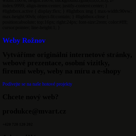
width:100%; height:100%; background:rgba(0,0,0,.85); z-
index:9999; align-items:center; justify-content:center; }
#lightbox.active { display:flex; } #lightbox img { max-width:90vw;
max-height:90vh; object-fit:contain; } #lightbox-close {
position:absolute; top:16px; right:24px; font-size:2rem; color:#fff;
cursor:pointer; line-height:1; }
Weby Rožnov
Vytváříme originální internetové stránky,
webové prezentace, osobní vizitky,
firemní weby, weby na míru a e-shopy
Podívejte se na naše hotové projekty
Chcete nový web?
produkce@mvart.cz
+420 720 120 202