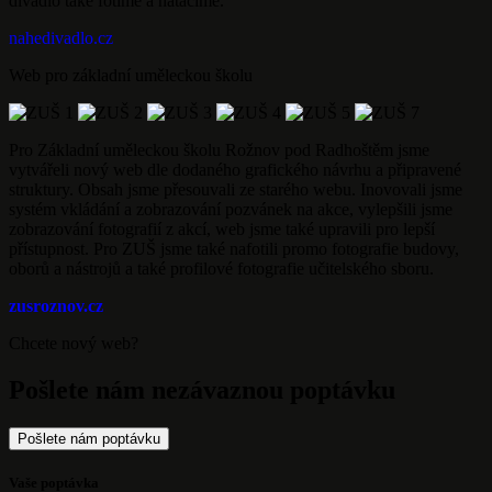
divadlo také fotíme a natáčíme.
nahedivadlo.cz
Web pro základní uměleckou školu
Pro Základní uměleckou školu Rožnov pod Radhoštěm jsme
vytvářeli nový web dle dodaného grafického návrhu a připravené
struktury. Obsah jsme přesouvali ze starého webu. Inovovali jsme
systém vkládání a zobrazování pozvánek na akce, vylepšili jsme
zobrazování fotografií z akcí, web jsme také upravili pro lepší
přístupnost. Pro ZUŠ jsme také nafotili promo fotografie budovy,
oborů a nástrojů a také profilové fotografie učitelského sboru.
zusroznov.cz
Chcete nový web?
Pošlete nám nezávaznou poptávku
Pošlete nám poptávku
Vaše poptávka