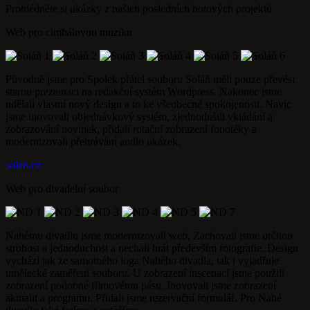
Prohlédněte si ukázky z našich posledních hotových projektů
Web pro cimbálovou muziku
Původně jsme pro Spolek přátel souboru Soláň měli pouze převést
starou prezentaci na redakční systém Wordpress. Nakonec jsme
udělali vlastní nový design a to ke všeobecné spokojenosti. Navíc
jsme inovovali objednávkový systém, zjednodušili vkládání a
zobrazování novinek, přidali rotační zobrazení fonotéky a
modernizovali přehrávání audio ukázek.
solan.cz
Web pro divadelní soubor
Nahému divadlu jsme modernizovali web. Zachovali jsme určitou
strohost a jednoduchost a nechali hrát především fotografie. Design
vychází jak ze samotného loga Nahého divadla, tak i vyjadřuje
umělecké zaměření souboru. U zobrazení inscenací jsme použili
zobrazení podobné filmovému pásu. Inovovali jsme zobrazení
aktualit a programu. Přidali jsme rezervační formulář. Pro Nahé