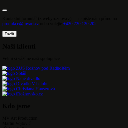
Kontaktní formulář (z webyroznov.cz) — napište nám přímo na
produkce@mvart.cz
nebo volejte
+420 720 120 202
.
Zavřít
Naši klienti
Velmi si vážíme naší spolupráce
Kdo jsme
MV Art Production
Martin Vojtovič