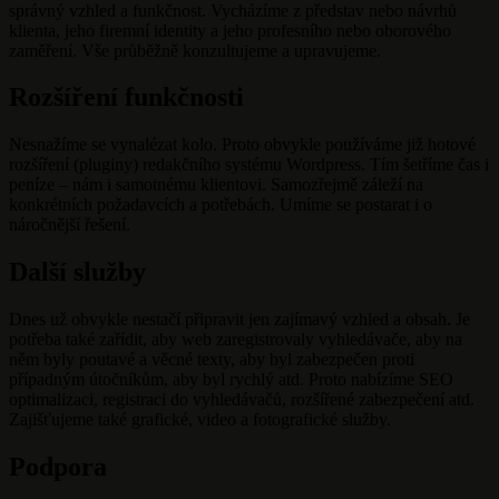
správný vzhled a funkčnost. Vycházíme z představ nebo návrhů
klienta, jeho firemní identity a jeho profesního nebo oborového
zaměření. Vše průběžně konzultujeme a upravujeme.
Rozšíření funkčnosti
Nesnažíme se vynalézat kolo. Proto obvykle používáme již hotové
rozšíření (pluginy) redakčního systému Wordpress. Tím šetříme čas i
peníze – nám i samotnému klientovi. Samozřejmě záleží na
konkrétních požadavcích a potřebách. Umíme se postarat i o
náročnější řešení.
Další služby
Dnes už obvykle nestačí připravit jen zajímavý vzhled a obsah. Je
potřeba také zařídit, aby web zaregistrovaly vyhledávače, aby na
něm byly poutavé a věcné texty, aby byl zabezpečen proti
případným útočníkům, aby byl rychlý atd. Proto nabízíme SEO
optimalizaci, registraci do vyhledávačů, rozšířené zabezpečení atd.
Zajišťujeme také grafické, video a fotografické služby.
Podpora