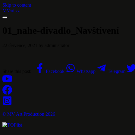
Skip to content
MVart.cz
01_nahe-divadlo_Navštívení
22 července, 2021
by administrator
Share this post:
Facebook
Whatsapp
Telegram
© MV Art Production 2026